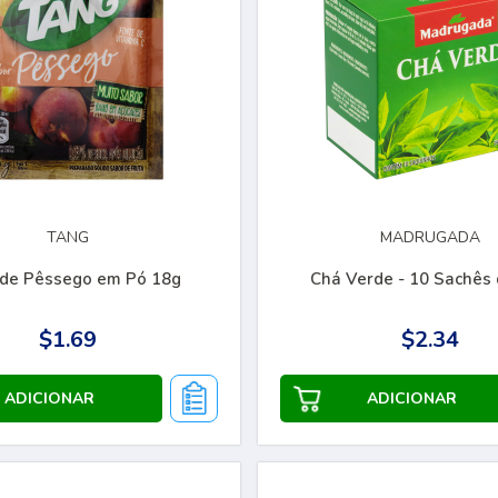
TANG
MADRUGADA
 de Pêssego em Pó 18g
Chá Verde - 10 Sachês
$1.69
$2.34