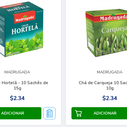
MADRUGADA
MADRUGADA
lã - 10 Sachês de
Chá de Carqueja 10 Sa
15g
10g
$2.34
$2.34