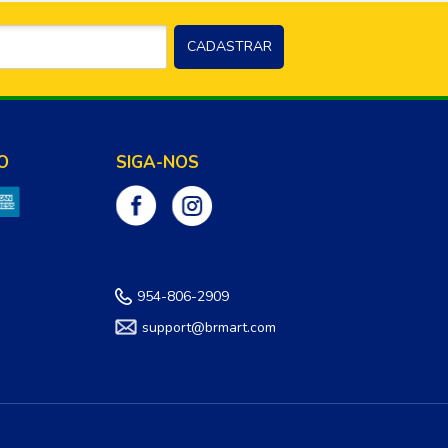
O
SIGA-NOS
954-806-2909
support@brmart.com