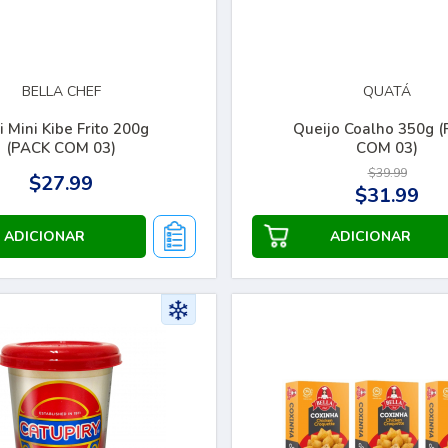
BELLA CHEF
QUATÁ
i Mini Kibe Frito 200g
Queijo Coalho 350g 
(PACK COM 03)
COM 03)
$39.99
$27.99
$31.99