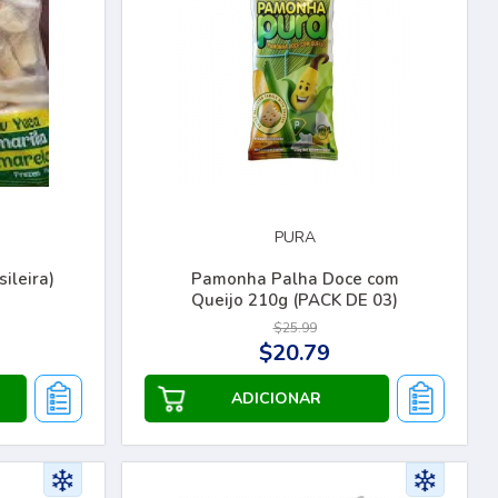
PURA
ileira)
Pamonha Palha Doce com
Queijo 210g (PACK DE 03)
$25.99
$20.79