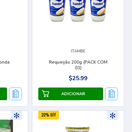
ITAMBE
onda
Requeijão 200g (PACK COM
03)
$25.99
20% OFF