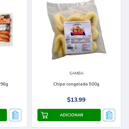
SAMBA
396g
Chipa congelada 500g
$13.99