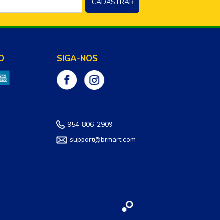
O
SIGA-NOS
954-806-2909
support@brmart.com