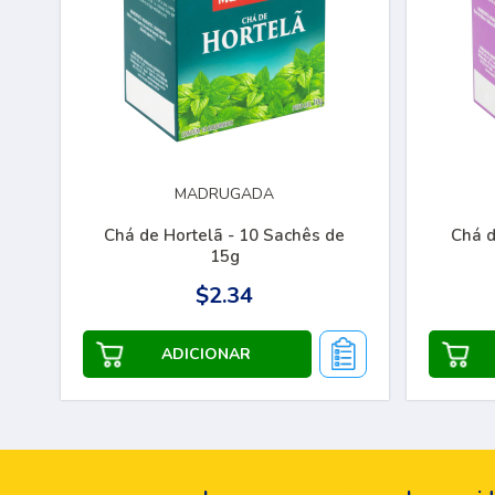
MADRUGADA
Chá de Hortelã - 10 Sachês de
Chá d
15g
$2.34