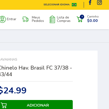
SELECIONAR IDIOMA:
Carrinho
Meus
Lista de
0
Entrar
$0.00
Pedidos
Compras
AVAIANAS
Chinelo Hav. Brasil FC 37/38 -
43/44
$24.99