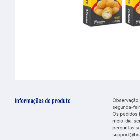
Observação: 
Informações do produto
segunda-feir
Os pedidos f
meio-dia, se
perguntas so
support@br