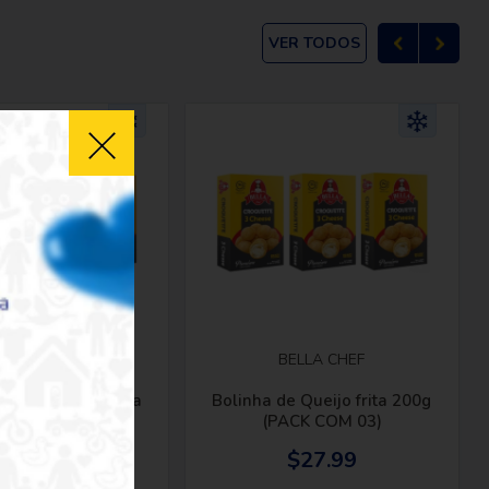
VER TODOS
ELLA CHEF
BELLA CHEF
ha de Frango Frita
Bolinha de Queijo frita 200g
(PACK COM 03)
(PACK COM 03)
$27.99
$27.99