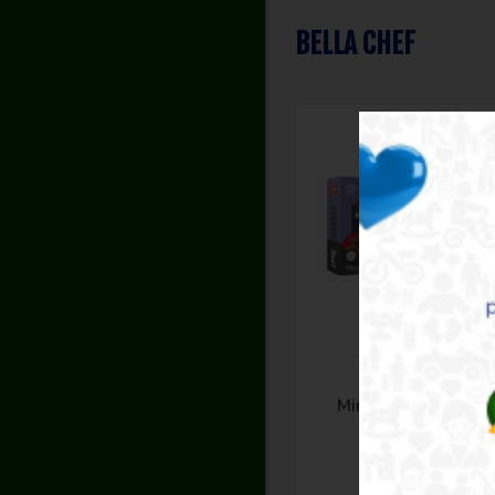
BELLA CHEF
BELLA CHEF
Mini Mini Kibe Frito
(PACK COM 03)
$27.99