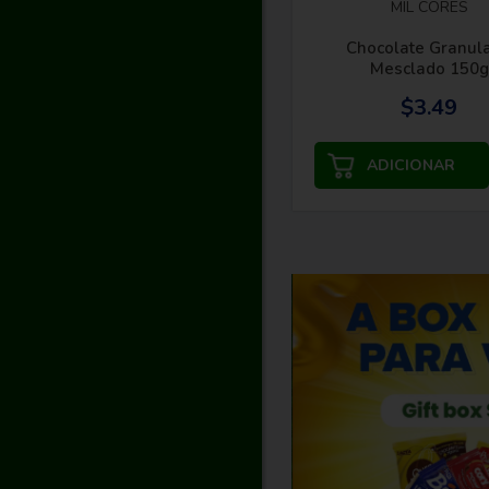
MIL CORES
Chocolate Granul
Mesclado 150g
$3.49