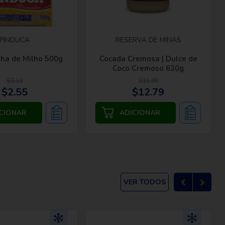
PINDUCA
RESERVA DE MINAS
nha de Milho 500g
Cocada Cremosa | Dulce de
Coco Cremoso 630g
$3.19
$15.99
$2.55
$12.79
VER TODOS