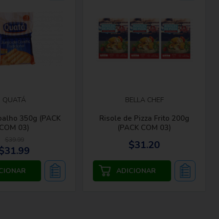
QUATÁ
BELLA CHEF
oalho 350g (PACK
Risole de Pizza Frito 200g
COM 03)
(PACK COM 03)
$39.99
$31.20
$31.99