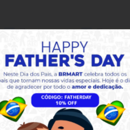
BELLA CHEF
B
 200g
Risole de Pizza Frito 200g
Mini Coxin
(PACK COM 03)
200g 
$31.20