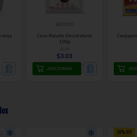
SOCOCO
aranja
Coco Ralado Desidratado
Canjiqui
100g
$3.79
$3.03
dos
20% OFF