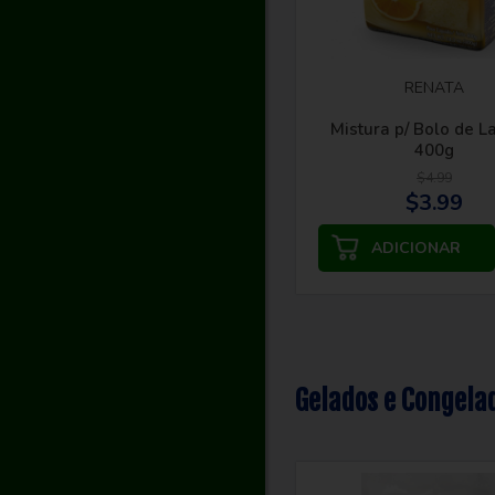
RENATA
Mistura p/ Bolo de L
400g
$4.99
$3.99
Gelados e Congela