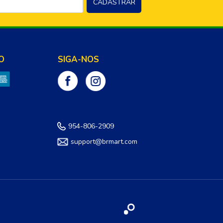
O
SIGA-NOS
954-806-2909
support@brmart.com