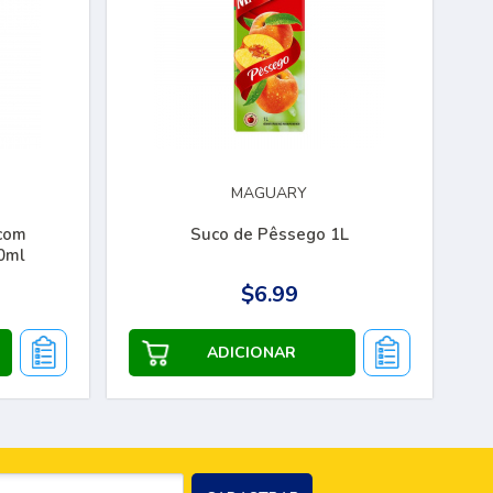
MAGUARY
 com
Suco de Pêssego 1L
0ml
$6.99