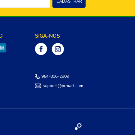
O
SIGA-NOS
954-806-2909
support@brmart.com