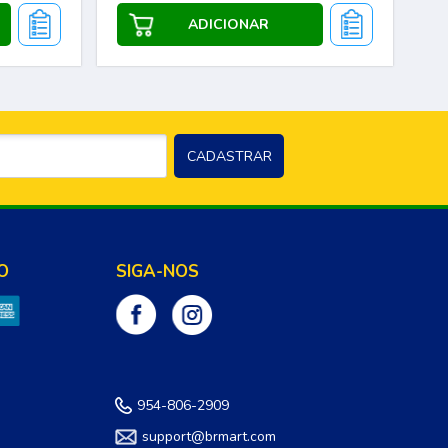
O
SIGA-NOS
954-806-2909
support@brmart.com