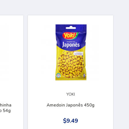
YOKI
chinha
Amedoin Japonês 450g
o 54g
$9.49