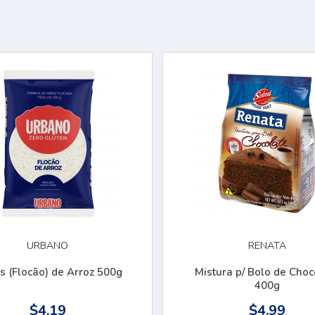
URBANO
RENATA
s (Flocão) de Arroz 500g
Mistura p/ Bolo de Choc
400g
$4.19
$4.99