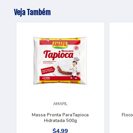
Veja Também
AMAFIL
Massa Pronta ParaTapioca
Floco
Hidratada 500g
$4.99