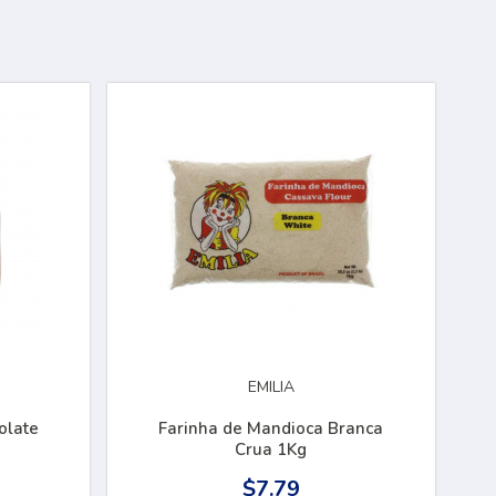
EMILIA
olate
Farinha de Mandioca Branca
Crua 1Kg
$7.79