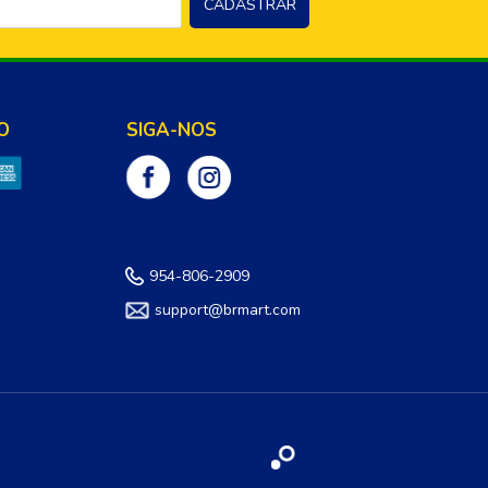
O
SIGA-NOS
954-806-2909
support@brmart.com