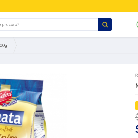
400g
R