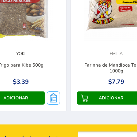
YOKI
EMILIA
Trigo para Kibe 500g
Farinha de Mandioca To
1000g
$3.39
$7.79