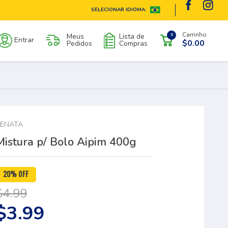
SELECIONAR IDIOMA:
Carrinho
Meus
Lista de
0
Entrar
$0.00
Pedidos
Compras
ENATA
Mistura p/ Bolo Aipim 400g
20% OFF
$4.99
$3.99